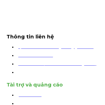
Thông tin liên hệ
vpbank.canthomusicnightrun@gmail.com
Thành Phố Cần Thơ
facebook.com/VPB.CanThoMusicNightRun/
093 454 53 03
Tài trợ và quảng cáo
MR. Bảo Văn
0989 62 62 82