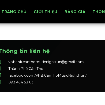
TRANG CHỦ
GIỚI THIỆU
BẢNG GIÁ
THÔN
Thông tin liên hệ
vpbank.canthomusicnightrun@gmail.com
Thành Phố Cần Thơ
facebook.com/VPB.CanThoMusicNightRun/
093 454 53 03