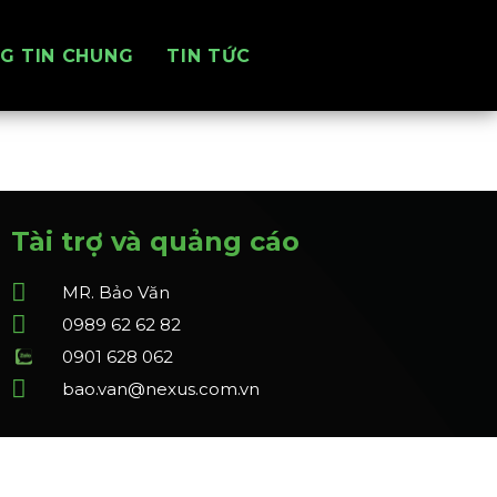
G TIN CHUNG
TIN TỨC
Tài trợ và quảng cáo
MR. Bảo Văn
0989 62 62 82
0901 628 062
bao.van@nexus.com.vn